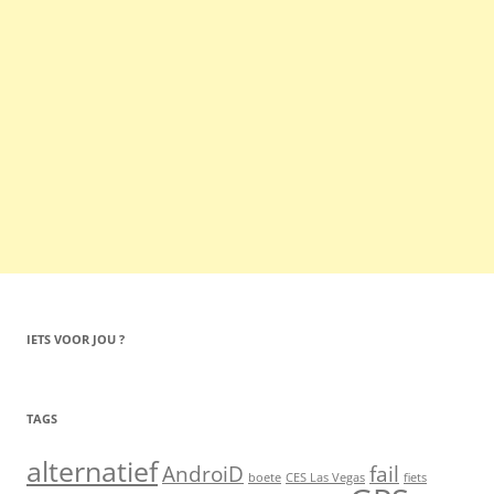
IETS VOOR JOU ?
TAGS
alternatief
AndroiD
fail
boete
CES Las Vegas
fiets