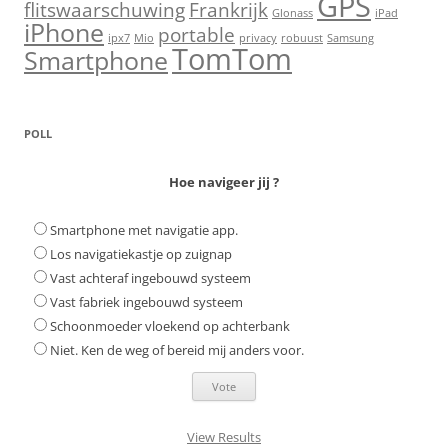
GPS
flitswaarschuwing
Frankrijk
Glonass
iPad
iPhone
portable
ipx7
Mio
privacy
robuust
Samsung
TomTom
Smartphone
POLL
Hoe navigeer jij ?
Smartphone met navigatie app.
Los navigatiekastje op zuignap
Vast achteraf ingebouwd systeem
Vast fabriek ingebouwd systeem
Schoonmoeder vloekend op achterbank
Niet. Ken de weg of bereid mij anders voor.
View Results